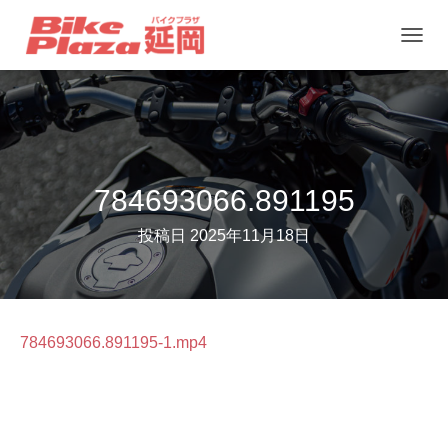
ナ
ビ
ゲ
ー
シ
ョ
784693066.891195
ン
投稿日
2025年11月18日
を
切
り
替
784693066.891195-1.mp4
え