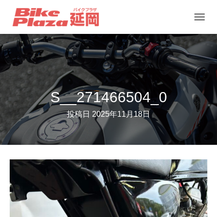
ナ
ビ
ゲ
ー
シ
ョ
S__271466504_0
ン
投稿日
2025年11月18日
を
切
り
替
え