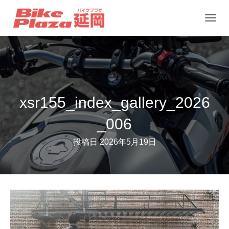
ナ
ビ
ゲ
ー
シ
ョ
xsr155_index_gallery_2026
ン
_006
を
切
投稿日
2026年5月19日
り
替
え