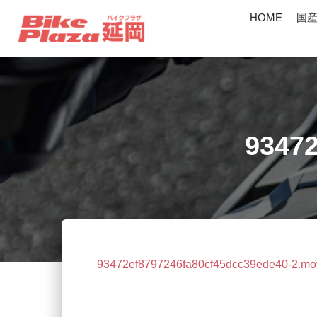
HOME
国
93472
93472ef8797246fa80cf45dcc39ede40-2.mo