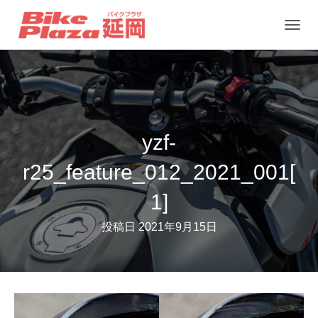
ナ
ビ
ゲ
ー
シ
ョ
yzf-
ン
r25_feature_012_2021_001[
を
切
1]
り
投稿日
2021年9月15日
替
え