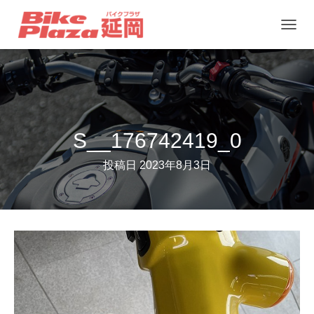
ナ
ビ
ゲ
ー
シ
ョ
S__176742419_0
ン
投稿日
2023年8月3日
を
切
り
替
え