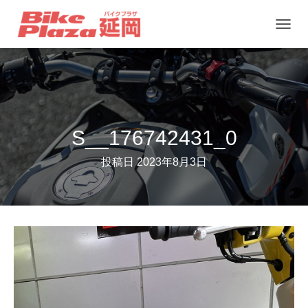
ナ
ビ
ゲ
ー
シ
ョ
S__176742431_0
ン
投稿日
2023年8月3日
を
切
り
替
え