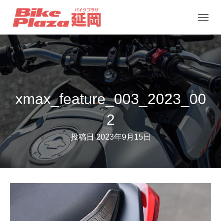
ナ
ビ
ゲ
ー
シ
ョ
xmax_feature_003_2023_00
ン
2
を
切
投稿日
2023年9月15日
り
替
え