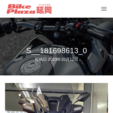
ナ
ビ
ゲ
ー
シ
ョ
S__181698613_0
ン
投稿日
2023年10月12日
を
切
り
替
え