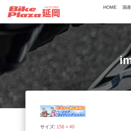
HOME
国
i
サイズ:
156 × 40