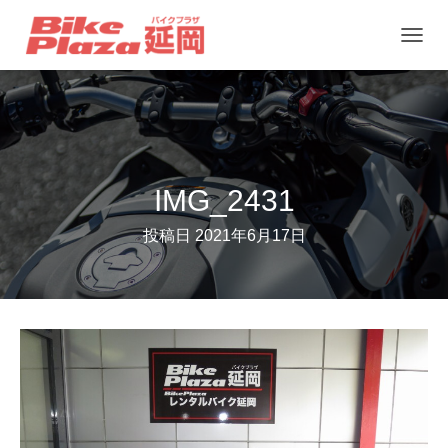
ナ
ビ
ゲ
ー
シ
ョ
IMG_2431
ン
投稿日
2021年6月17日
を
切
り
替
え