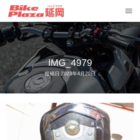
ナ
ビ
ゲ
ー
シ
ョ
IMG_4979
ン
投稿日
2023年4月20日
を
切
り
替
え