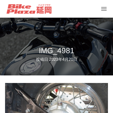
ナ
ビ
ゲ
ー
シ
ョ
IMG_4981
ン
投稿日
2023年4月20日
を
切
り
替
え