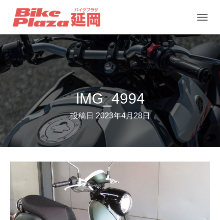
ナ
ビ
ゲ
ー
シ
ョ
IMG_4994
ン
投稿日
2023年4月28日
を
切
り
替
え