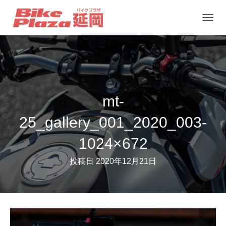
ナ
ビ
ゲ
ー
シ
ョ
mt-
ン
25_gallery_001_2020_003-
を
切
1024×672
り
投稿日
2020年12月21日
替
え