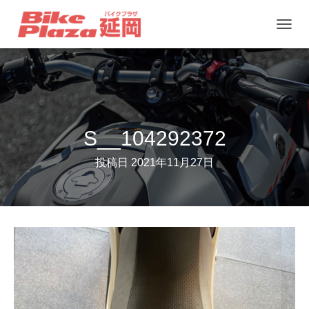
ナ
ビ
ゲ
ー
シ
ョ
S__104292372
ン
投稿日
2021年11月27日
を
切
り
替
え