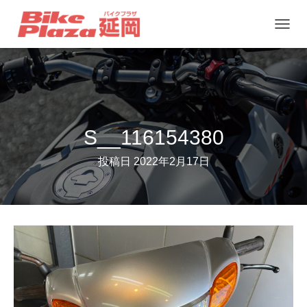
ナ
ビ
ゲ
ー
シ
ョ
S__116154380
ン
投稿日
2022年2月17日
を
切
り
替
え