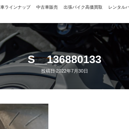
産車ラインナップ
中古車販売
出張バイク高価買取
レンタル
S__136880133
投稿日
2022年7月30日