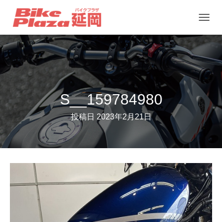
ナ
ビ
ゲ
ー
シ
ョ
S__159784980
ン
投稿日
2023年2月21日
を
切
り
替
え