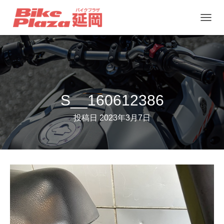
ナ
ビ
ゲ
ー
シ
ョ
S__160612386
ン
投稿日
2023年3月7日
を
切
り
替
え