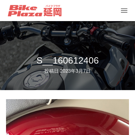
ナ
ビ
ゲ
ー
シ
ョ
S__160612406
ン
投稿日
2023年3月7日
を
切
り
替
え