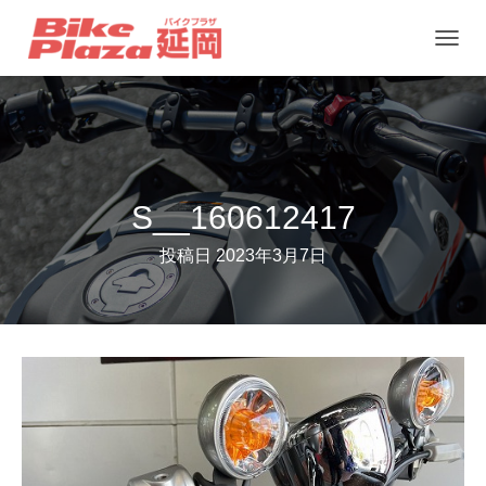
ナ
ビ
ゲ
ー
シ
ョ
S__160612417
ン
投稿日
2023年3月7日
を
切
り
替
え