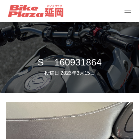
ナ
ビ
ゲ
ー
シ
ョ
S__160931864
ン
投稿日
2023年3月15日
を
切
り
替
え