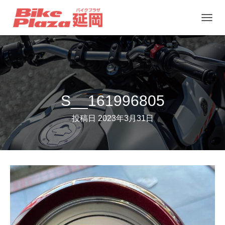
ナ
ビ
ゲ
ー
シ
ョ
S__161996805
ン
投稿日
2023年3月31日
を
切
り
替
え