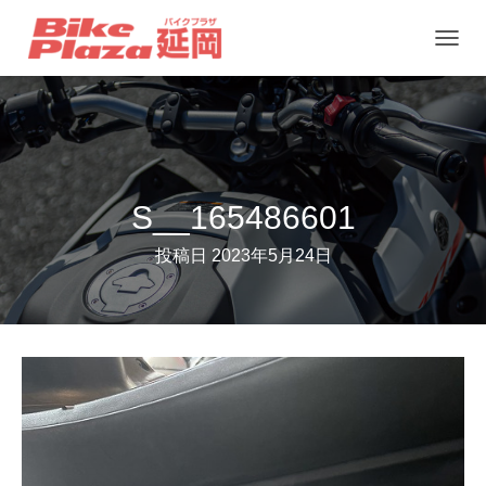
ナ
ビ
ゲ
ー
シ
ョ
S__165486601
ン
投稿日
2023年5月24日
を
切
り
替
え