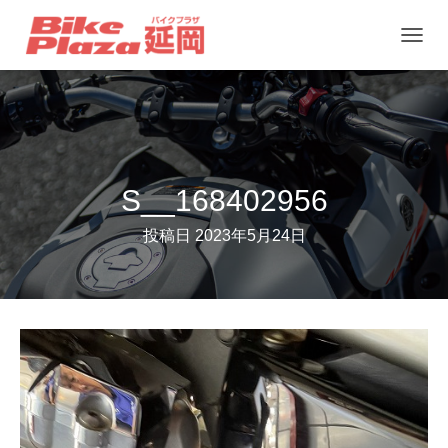
ナ
ビ
ゲ
ー
シ
ョ
S__168402956
ン
投稿日
2023年5月24日
を
切
り
替
え