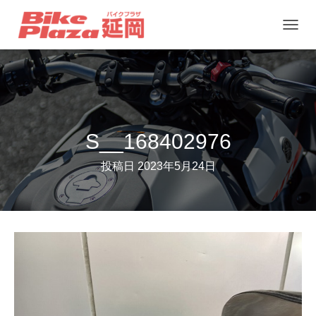
ナ
ビ
ゲ
ー
シ
ョ
S__168402976
ン
投稿日
2023年5月24日
を
切
り
替
え