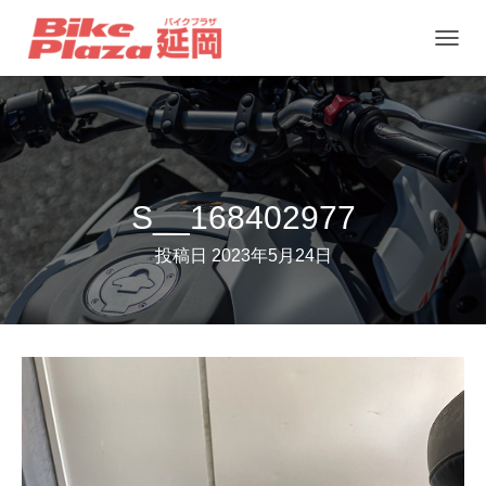
ナ
ビ
ゲ
ー
シ
ョ
S__168402977
ン
投稿日
2023年5月24日
を
切
り
替
え