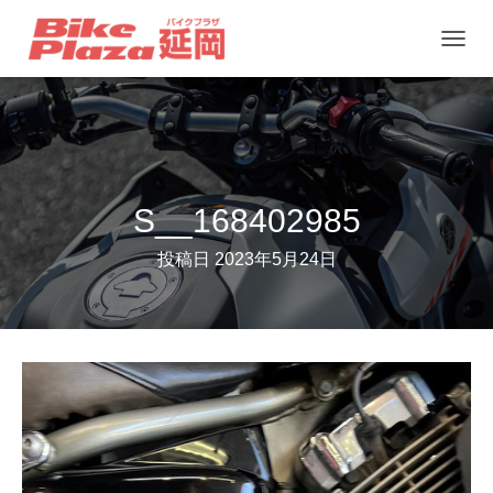
ナ
ビ
ゲ
ー
シ
ョ
S__168402985
ン
投稿日
2023年5月24日
を
切
り
替
え