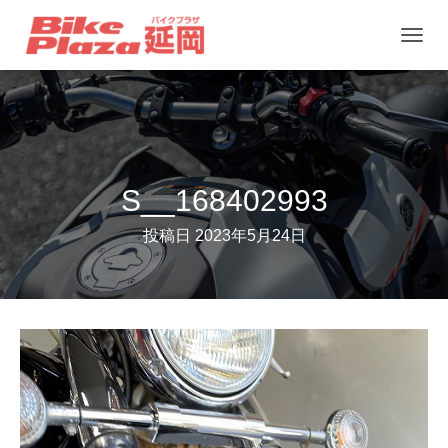
ナ
ビ
ゲ
ー
シ
ョ
S__168402993
ン
投稿日
2023年5月24日
を
切
り
替
え