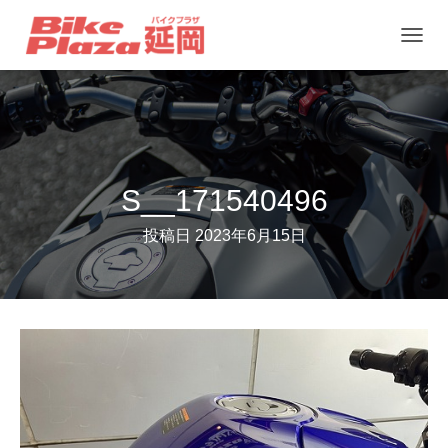
ナ
ビ
ゲ
ー
シ
ョ
S__171540496
ン
投稿日
2023年6月15日
を
切
り
替
え