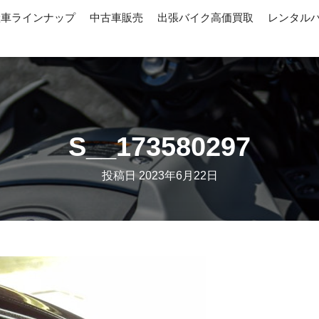
産車ラインナップ
中古車販売
出張バイク高価買取
レンタル
S__173580297
投稿日
2023年6月22日