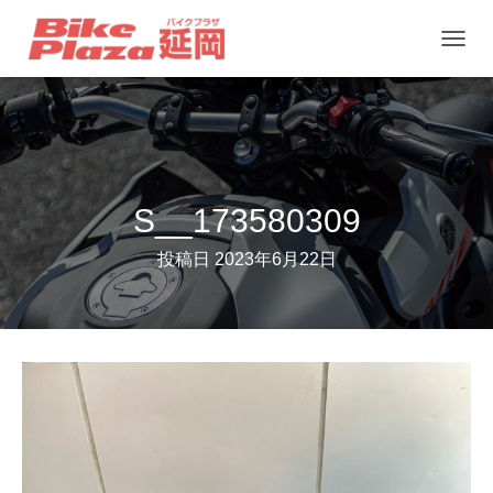
ナ
ビ
ゲ
ー
シ
ョ
S__173580309
ン
投稿日
2023年6月22日
を
切
り
替
え