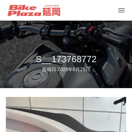
ナ
ビ
ゲ
ー
シ
ョ
S__173768772
ン
投稿日
2023年6月29日
を
切
り
替
え