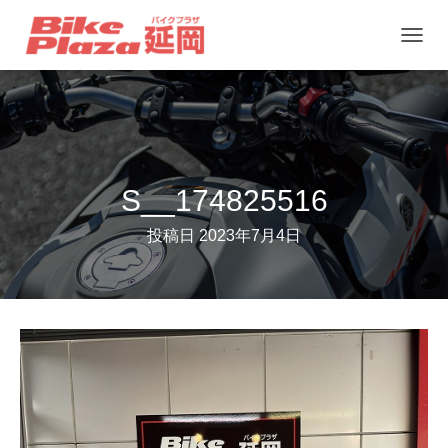
ナ
ビ
ゲ
ー
シ
ョ
S__174825516
ン
投稿日
2023年7月4日
を
切
り
替
え