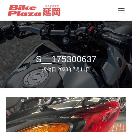
ナ
ビ
ゲ
ー
シ
ョ
S__175300637
ン
投稿日
2023年7月11日
を
切
り
替
え