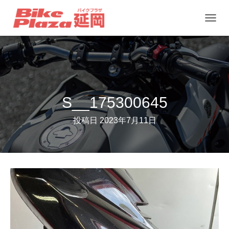
ナ
ビ
ゲ
ー
シ
ョ
S__175300645
ン
投稿日
2023年7月11日
を
切
り
替
え