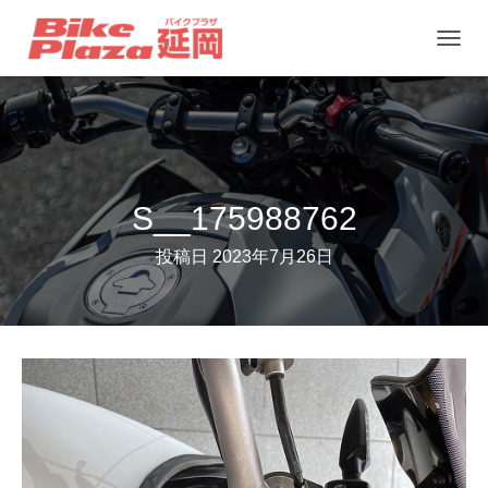
ナ
ビ
ゲ
ー
シ
ョ
S__175988762
ン
投稿日
2023年7月26日
を
切
り
替
え