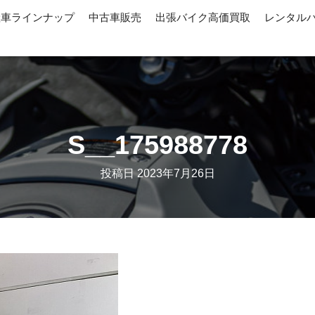
産車ラインナップ
中古車販売
出張バイク高価買取
レンタル
S__175988778
投稿日
2023年7月26日