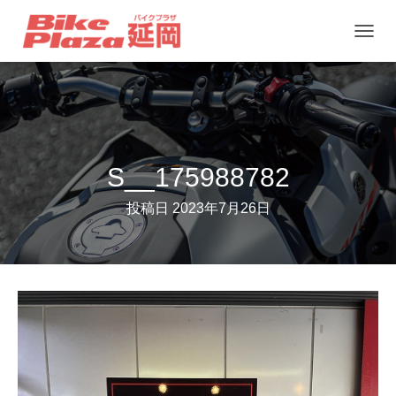
ナ
ビ
ゲ
ー
シ
ョ
S__175988782
ン
投稿日
2023年7月26日
を
切
り
替
え