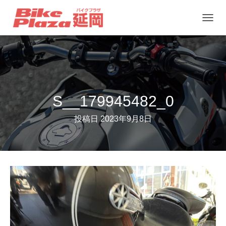
ナ
ビ
ゲ
ー
シ
ョ
S__179945482_0
ン
投稿日
2023年9月8日
を
切
り
替
え