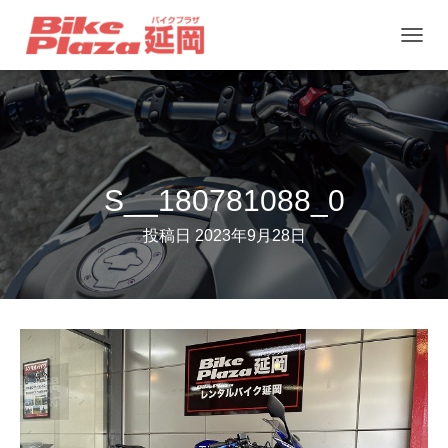
ナ
ビ
ゲ
ー
シ
ョ
S__180781088_0
ン
投稿日
2023年9月28日
を
切
り
替
え