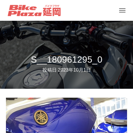
ナ
ビ
ゲ
ー
シ
ョ
S__180961295_0
ン
投稿日
2023年10月1日
を
切
り
替
え