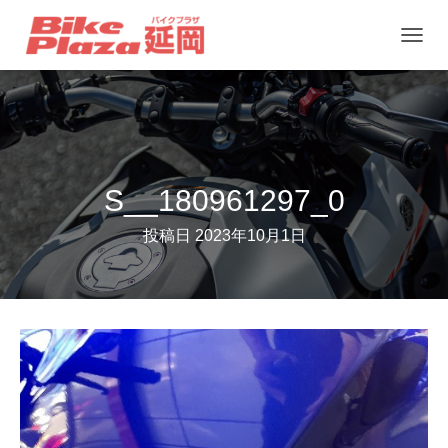
ナ
ビ
ゲ
ー
シ
ョ
S__180961297_0
ン
投稿日
2023年10月1日
を
切
り
替
え