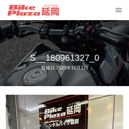
ナ
ビ
ゲ
ー
シ
ョ
S__180961327_0
ン
投稿日
2023年10月1日
を
切
り
替
え