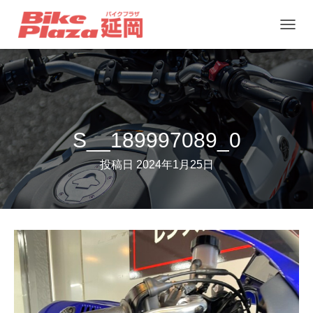
ナ
ビ
ゲ
ー
シ
ョ
S__189997089_0
ン
投稿日
2024年1月25日
を
切
り
替
え