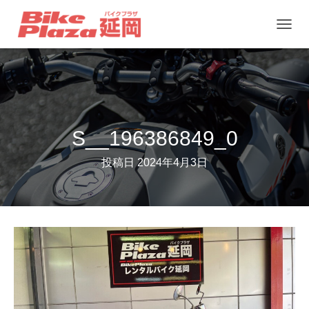
ナ
ビ
ゲ
ー
シ
ョ
S__196386849_0
ン
投稿日
2024年4月3日
を
切
り
替
え