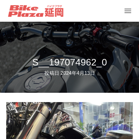
ナ
ビ
ゲ
ー
シ
ョ
S__197074962_0
ン
投稿日
2024年4月13日
を
切
り
替
え