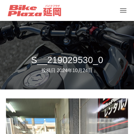
ナ
ビ
ゲ
ー
シ
ョ
S__219029530_0
ン
投稿日
2024年10月24日
を
切
り
替
え