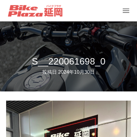
ナ
ビ
ゲ
ー
シ
ョ
S__220061698_0
ン
投稿日
2024年10月30日
を
切
り
替
え